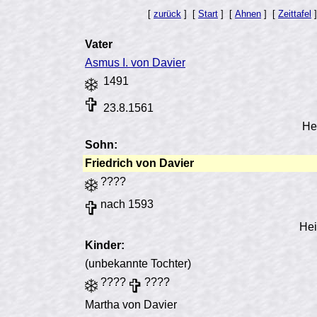
[
zurück
]
[
Start
]
[
Ahnen
]
[
Zeittafel
]
Vater
Asmus I. von Davier
1491
23.8.1561
He
Sohn:
Friedrich von Davier
????
nach 1593
Hei
Kinder:
(unbekannte Tochter)
????
????
Martha von Davier