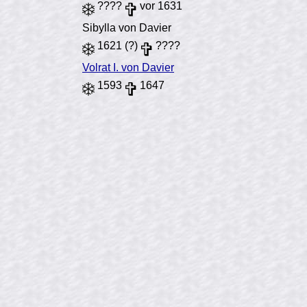
????
vor 1631
Sibylla von Davier
1621 (?)
????
Volrat I. von Davier
1593
1647