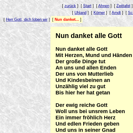
[
zurück
]
[
Start
]
[
Ahnen
]
[
Zeittafel
]
[
Uhland
]
[
Körner
]
[
Arndt
]
[
Sc
[
Herr Gott, dich loben wir
]
[
Nun danket...
]
Nun danket alle Gott
Nun danket alle Gott
Mit Herzen, Mund und Händen
Der große Dinge tut
An uns und allen Enden
Der uns von Mutterlieb
Und Kindesbeinen an
Unzählig viel zu gut
Bis hier her hat getan
Der ewig reiche Gott
Woll uns bei unsrem Leben
Ein immer fröhlich Herz
Und edlen Frieden geben
Und uns in seiner Gnad