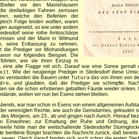
Bretter vor den Mairiehäusern
ie dreifarbigen Fahnen zerrissen
iren, welche den Befehlen der
gleich Folge leisten wollten, waren
en ausgesetzt, so wie unter andern
edesdorf seine rothe Amtsschärpe
rissen und der Maire in Witmund
, seine Entlassung zu nehmen.
t die Prediger vor Mishandlungen
Davon nur folgendes Beispiel. Die
führten, wie sie ihren Einzug in
n, eine alte Flagge mit sich. Darauf war eine Sonne gemalt m
xit
.
Wie der neugierige Prediger in Stedesdorf diese Umschr
 so verstanden die Bauern unter
futura
das von ihnen von de
dre
, und glaubten, daß der Prediger sie schimpfte. Nach
eßen sie die schon erhobenen geballten Fäuste wieder sinken.
mstände, wollen wir nun bei Esens stehen bleiben.
Abends, war man schon in Esens von einem allgemeinen Aufstand
er vereinigten Rechte, wie auch die Gensdarmes, getrauten si
n des Morgens, am 23., ab und gingen nach Aurich. Hierauf be
en Einwohner, zur Erhaltung der Ruhe und Ordnung, d
erweile hörte man die weitschallende Stedesdorfer Sturmglock
 berittene Bürger brachten die Nachricht zurück, daß bereit
seyen. Gleich darauf fanden sich auch schon die ersten Sted