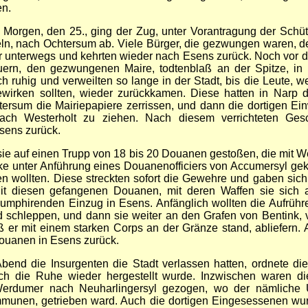
en.
Morgen, den 25., ging der Zug, unter Vorantragung der Schü
n, nach Ochtersum ab. Viele Bürger, die gezwungen waren, d
r unterwegs und kehrten wieder nach Esens zurück. Noch vor d
ern, den gezwungenen Maire, todtenblaß an der Spitze, in
ich ruhig und verweilten so lange in der Stadt, bis die Leute, 
bewirken sollten, wieder zurückkamen. Diese hatten in Narp
htersum die Mairiepapiere zerrissen, und dann die dortigen Ei
nach Westerholt zu ziehen. Nach diesem verrichteten Gesc
sens zurück.
ie auf einen Trupp von 18 bis 20 Douanen gestoßen, die mit W
e unter Anführung eines Douanenofficiers von Accumersyl 
en wollten. Diese streckten sofort die Gewehre und gaben sic
it diesen gefangenen Douanen, mit deren Waffen sie sich a
triumphirenden Einzug in Esens.
Anfänglich wollten die Aufrühr
 schleppen, und dann sie weiter an den Grafen von Bentink,
ß er mit einem starken Corps an der Gränze stand, abliefern. 
Douanen in Esens zurück.
nd die Insurgenten die Stadt verlassen hatten, ordnete die
h die Ruhe wieder hergestellt wurde. Inzwischen waren die
rdumer nach Neuharlingersyl gezogen, wo der nämliche U
unen, getrieben ward. Auch die dortigen Eingesessenen wu