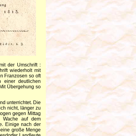
it der Umschrift :
ift wiederholt mit
n Franzosen so oft
 einer deutlichen
 Mit Übergehung so
 unterrichtet. Die
ch nicht, länger zu
zogen gegen Mittag
ie Wache auf dem
e. Einige nach der
s eine große Menge
esdorfer Landleute