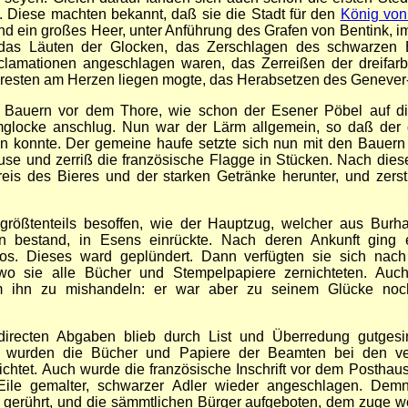
. Diese machten bekannt, daß sie die Stadt für den
König vo
nd ein großes Heer, unter Anführung des Grafen von Bentink, i
t das Läuten der Glocken, das Zerschlagen des schwarzen B
clamationen angeschlagen waren, das Zerreißen der dreifarb
esten am Herzen liegen mogte, das Herabsetzen des Genever-
 Bauern vor dem Thore, wie schon der Esener Pöbel auf d
mglocke anschlug. Nun war der Lärm allgemein, so daß der 
n konnte. Der gemeine haufe setzte sich nun mit den Bauer
se und zerriß die französische Flagge in Stücken. Nach dies
reis des Bieres und der starken Getränke herunter, und zerst
rößtenteils besoffen, wie der Hauptzug, welcher aus Burha
bestand, in Esens einrückte. Nach deren Ankunft ging 
os. Dieses ward geplündert. Dann verfügten sie sich na
 wo sie alle Bücher und Stempelpapiere zernichteten. Auc
m ihn zu mishandeln: er war aber zu seinem Glücke noch
irecten Abgaben blieb durch List und Überredung gutgesi
n wurden die Bücher und Papiere der Beamten bei den ve
ichtet. Auch wurde die französische Inschrift vor dem Postha
Eile gemalter, schwarzer Adler wieder angeschlagen. Dem
gerührt, und die sämmtlichen Bürger aufgeboten, dem zuge we