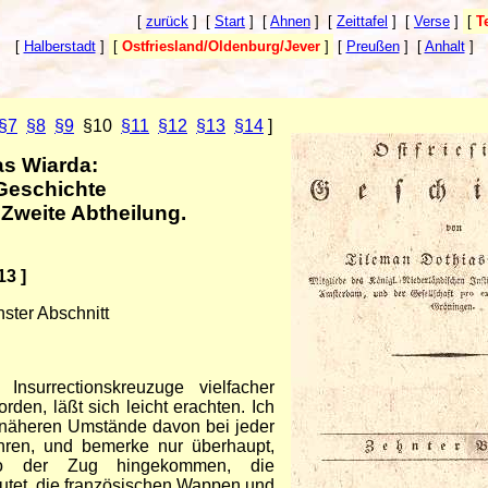
[
zurück
]
[
Start
]
[
Ahnen
]
[
Zeittafel
]
[
Verse
]
[
T
[
Halberstadt
]
[
Ostfriesland/Oldenburg/Jever
]
[
Preußen
]
[
Anhalt
]
§7
§8
§9
§10
§11
§12
§13
§14
]
as Wiarda:
 Geschichte
Zweite Abtheilung.
13 ]
ster Abschnitt
nsurrectionskreuzuge vielfacher
den, läßt sich leicht erachten. Ich
e näheren Umstände davon bei jeder
ren, und bemerke nur überhaupt,
wo der Zug hingekommen, die
utet, die französischen Wappen und