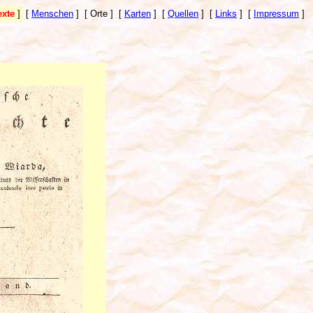
exte
]
[
Menschen
]
[ Orte ]
[
Karten
]
[
Quellen
]
[
Links
]
[
Impressum
]