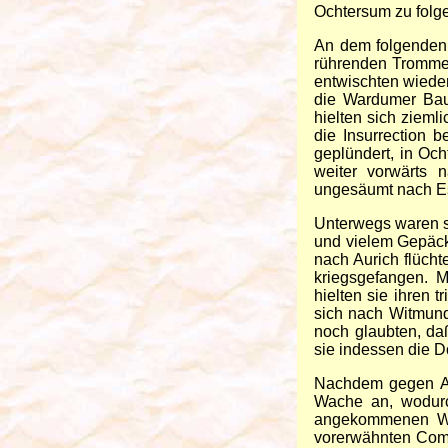
Ochtersum zu folg
An dem folgenden 
rührenden Trommel
entwischten wiede
die Wardumer Bau
hielten sich zieml
die Insurrection 
geplündert, in Oc
weiter vorwärts 
ungesäumt nach E
Unterwegs waren s
und vielem Gepäck
nach Aurich flücht
kriegsgefangen. M
hielten sie ihren 
sich nach Witmund
noch glaubten, da
sie indessen die 
Nachdem gegen Abe
Wache an, wodurc
angekommenen We
vorerwähnten Comm