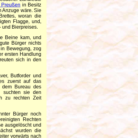
n Preußen
in Besitz
m Anzuge wäre. Sie
rettes, woran die
igten Flagge, und,
 und Bierpreises.
ie Beine kam, und
gute Bürger nichts
n in Bewegung, zog
er ersten Handlung
reuten sich in den
ver, Butforder und
es zuerst auf das
ch dem Bureau des
h suchten sie den
 zu rechten Zeit
nnter Bürger noch
reinigten Rechten
use ausgelöscht und
nächst wurden die
iter vorwärts nach