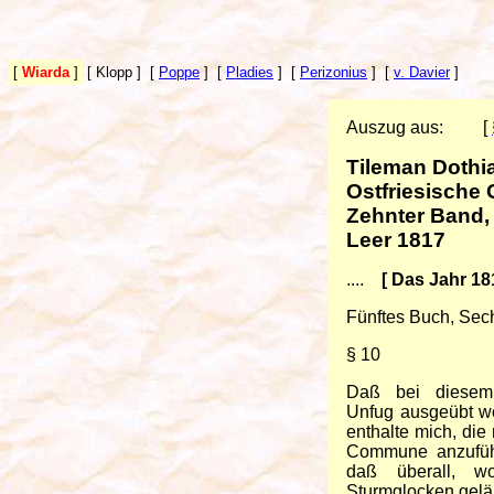
[
Wiarda
]
[ Klopp ]
[
Poppe
]
[
Pladies
]
[
Perizonius
]
[
v. Davier
]
Auszug aus:
[
Tileman Dothi
Ostfriesische
Zehnter Band, 
Leer 1817
....
[ Das Jahr 18
Fünftes Buch, Sech
§ 10
Daß bei diesem I
Unfug ausgeübt wor
enthalte mich, di
Commune anzufüh
daß überall, 
Sturmglocken gelä