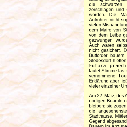
die schwarzen 
zerschlagen und d
worden. Die Ma
Aufrührer nicht so
vielen Mishandlung
dem Maire von St
von dem Leibe ge
gezwungen wurde
Auch waren selbs
nicht gesichert. 
Butforder bauern 
Stedesdorf hielte
Futura praedi
lautet Stimme las:
vernommene
fou
Erklärung aber li
vieler einzelner U
Am 22. März, des 
dortigen Beamten d
bleiben; sie zoge
die angesehenst
Stadthause. Mittl
Gegend abgesandte
Bauern im Anzuge 