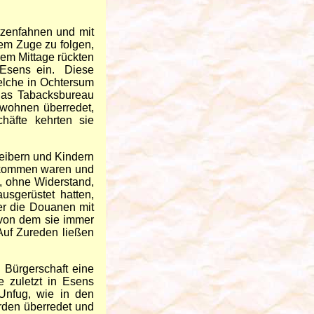
tzenfahnen und mit
em Zuge zu folgen,
em Mittage rückten
 Esens ein. Diese
welche in Ochtersum
 das Tabacksbureau
nwohnen überredet,
häfte kehrten sie
eibern und Kindern
gekommen waren und
h, ohne Widerstand,
usgerüstet hatten,
er die Douanen mit
 von dem sie immer
Auf Zureden ließen
 Bürgerschaft eine
 zuletzt in Esens
nfug, wie in den
rden überredet und