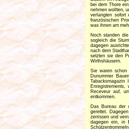
bei dem Thore ein
nehmen wollten, u
verlangten sofor
französischen Pro
was ihnen am mehr
Noch standen die
sogleich die Stur
dagegen ausrichte
nach dem Stadthau
setzten sie den P
Wirthshäusern.
Sie waren schon g
Dunummer Bauern 
Tabacksmagazin l
Enregistrements,
Receveur auf, u
entkommen.
Das Bureau der d
gerettet. Dagege
zerrissen und vern
dagegen ein, in 
Schützentrommeln 